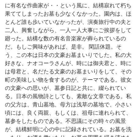
に有名な作曲家が・・という風に、結構寂れて朽ち
果ててしまったお墓も少なくなかった。園内は、ほ
とんど誰も歩いていなかったが、演奏旅行中の夫と
二人、興奮しながら、一人一人大事にご挨拶をして
廻った。結構な数の有名音楽家が葬られているの
だ。もしご興味があれば、是非。 閑話休題。そ
う、この本は日本の文豪お墓まいりでした。私の大
好きな、ナオコーラさんが、時には御夫君と、時に
は母君と、名だたる文豪のお墓まいりをして、その
町の美味しい物を食するのが、テーマである。彼女
の文豪への思いが、墓参日記と共に、綴られてい
る。日本の風物詩としても、素敵な文章である。私
の父方は、青山墓地、母方は浅草の墓地で、小さい
頃には、良く両親、もしくは、祖母に連れられて、
墓参をしたものである。不思議にその時々の風景
が、結構鮮明に心の中に記録されている。お墓を洗