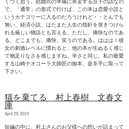
くづく思う。結婚式の準備に奔走する豆子の話なの
で、「通常」の形式で行けば、この本は恋愛小説と
いうカテゴリーに入るのだろうけれど・・とんでも
無い。経済小説、はたまた人生の指針を突きつけら
れる厳しい物語とも言える。ただし、痛快なのであ
る。どこまでも、痛快。笑うのである。ははは！彼
女の刺激レベルに慣れると、他の本が生ぬるく感じ
て物足りなさを感じますね。辛さと同じ。私の敬愛
する山崎ナオコーラ大師匠の御本、是非手に取って
下さい。
猫を棄てる 村上春樹 文春文
庫
April 29, 2023
短編の中に、村上さんのお父様への想いが詰まって