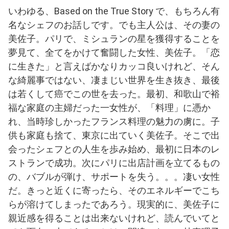
いわゆる、Based on the True Story で、もちろん有
名なシェフのお話しです。でも主人公は、その妻の
美佐子。パリで、ミシュランの星を獲得することを
夢見て、全てをかけて奮闘した女性、美佐子。「恋
に生きた」と言えばかなりカッコ良いけれど、そん
な綺麗事ではない、凄まじい世界を生き抜き、最後
は若くして癌でこの世を去った。最初、和歌山で裕
福な家庭の主婦だった一女性が、「料理」に憑か
れ、当時珍しかったフランス料理の魅力の虜に。子
供も家庭も捨て、東京に出ていく美佐子。そこで出
会ったシェフとの人生を歩み始め、最初に日本のレ
ストランで成功。次にパリに出店計画を立てるもの
の、バブルが弾け、サポートを失う。。。凄い女性
だ。きっと近くに寄ったら、そのエネルギーでこち
らが溶けてしまったであろう。現実的に、美佐子に
親近感を得ることは出来ないけれど、読んでいてと