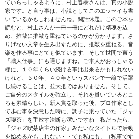
ていらっしゃるように、村上春樹さんは、真の小説
家です。と言う事は、小説としてこのエッセイも書
いているかもしれませんね。閑話休題。このご本を
読むと、村上さんが一冊一冊にどれだけ精魂を込
め、推敲に推敲を重ねているのかが分かります。さ
りげない文章を生み出すために、推敲を重ねる。音
楽を作る事にとても似ています。そして世間で言う
「職人仕事」にも通じますね。ご本人がおっしゃる
様に、１０年くらい続ける事は出来るかもしれない
けれど、３０年、４０年というスパンで一線で活躍
し続けることは、並大抵ではありません。そして、
ご自分のスタイルを確立し、それを貫いているとこ
ろも素晴らしい。新人賞を取った後、プロ作家とし
て歩む事を決意した時に、調子に乗っていた「ジャ
ズ喫茶」を手放す決断も潔いですね。私だったら、
「ジャズ喫茶店主の作家」みたいなタイトルで活動
を始めるかもしれない・・でも私にも、（私事です