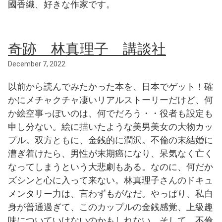
國香織、好きな作家です。
奇跡 林真理子 講談社
December 7, 2022
以前から読んでみたかった本を、日本でゲット！確
かにメチャクチャ凄いリアルストーリーだけど、何
か絵空事っぽいのは、何でだろう・・役者も設定も
申し分ない。絵に描いたような美男美女の大物カッ
プル。双方ともに、金銭的に潤沢。不倫の末結婚に
漕ぎ着けたら、男性が末期癌になり、呆気なく亡く
なってしまうという大悲劇もある。なのに、何だか
ズシンと心に入って来ない。林真理子さんのドキュ
メンタリー力は、言わずもがなだ。やっぱり、私自
身が普通過ぎて、このカップルの金銭感覚、上級趣
味についていけないのかもしれない。そして、不倫