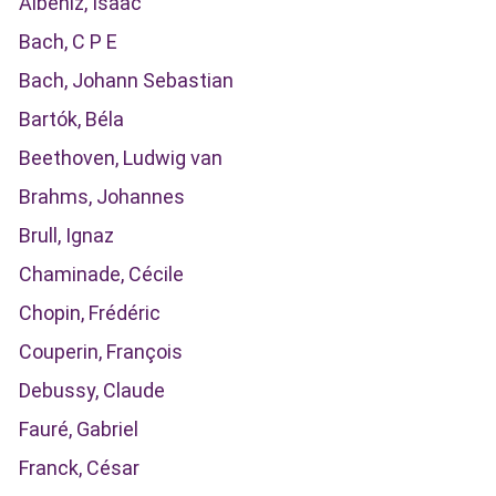
Albéniz, Isaac
Bach, C P E
Bach, Johann Sebastian
Bartók, Béla
Beethoven, Ludwig van
Brahms, Johannes
Brull, Ignaz
Chaminade, Cécile
Chopin, Frédéric
Couperin, François
Debussy, Claude
Fauré, Gabriel
Franck, César