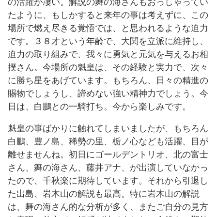
の活躍が凄い。解説の舞の海さんもおっしゃってい
たように、もしかすると来年の事は考えずに、この
場所で燃え尽きる覚悟では、と思われるような迫力
です。３８才という年齢で、大関を立派に維持し、
迫力の取り組みで、我々に勇気と元気を与えるお相
撲さん。今場所の魁皇は、その経験と実力で、次々
に勝ち星をあげています。もちろん、日々の精進の
賜物でしょうし、諦めない強い精神力でしょう。今
日は、白鵬との一騎打ち。今から楽しみです。
魁皇の事ばかりに触れてしまいましたが、もちろん
白鵬、豊ノ島、稀勢の里、栃ノ心なども活躍、目が
離せませんね。初日にゴールデントリオ、北の富士
さん、舞の海さん、藤井アナ、が出演していなかっ
たので、千秋楽に期待しています。それから引退し
た出島、岩木山の解説も最高。特に岩木山の解説
は、舞の海さん的な分析が多く、またご自分の見方