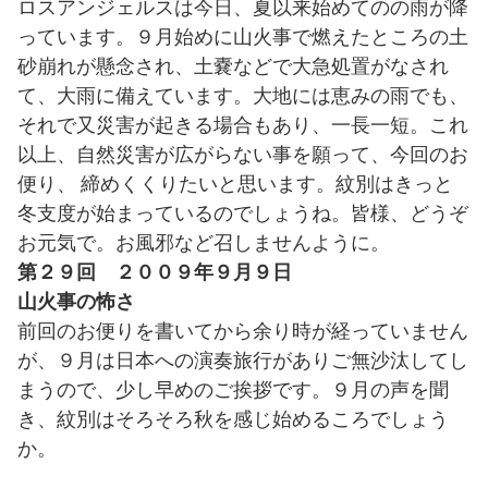
ロスアンジェルスは今日、夏以来始めてのの雨が降
っています。９月始めに山火事で燃えたところの土
砂崩れが懸念され、土嚢などで大急処置がなされ
て、大雨に備えています。大地には恵みの雨でも、
それで又災害が起きる場合もあり、一長一短。これ
以上、自然災害が広がらない事を願って、今回のお
便り、 締めくくりたいと思います。紋別はきっと
冬支度が始まっているのでしょうね。皆様、どうぞ
お元気で。お風邪など召しませんように。
第２９回 ２００９年９月９日
山火事の怖さ
前回のお便りを書いてから余り時が経っていません
が、９月は日本への演奏旅行がありご無沙汰してし
まうので、少し早めのご挨拶です。９月の声を聞
き、紋別はそろそろ秋を感じ始めるころでしょう
か。