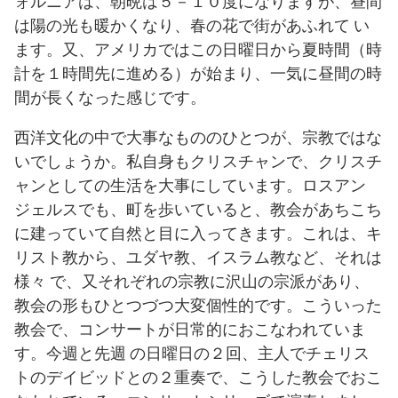
ォルニアは、朝晩は５－１０度になりますが、昼間
は陽の光も暖かくなり、春の花で街があふれて い
ます。又、アメリカではこの日曜日から夏時間（時
計を１時間先に進める）が始まり、一気に昼間の時
間が長くなった感じです。
西洋文化の中で大事なもののひとつが、宗教ではな
いでしょうか。私自身もクリスチャンで、クリスチ
ャンとしての生活を大事にしています。ロスアン
ジェルスでも、町を歩いていると、教会があちこち
に建っていて自然と目に入ってきます。これは、キ
リスト教から、ユダヤ教、イスラム教など、それは
様々 で、又それぞれの宗教に沢山の宗派があり、
教会の形もひとつづつ大変個性的です。こういった
教会で、コンサートが日常的におこなわれていま
す。今週と先週 の日曜日の２回、主人でチェリス
トのデイビッドとの２重奏で、こうした教会でおこ