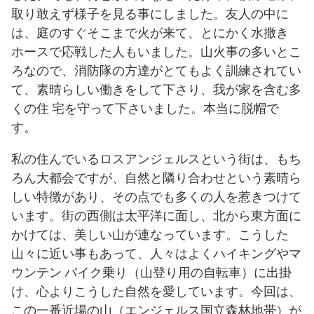
取り敢えず様子を見る事にしました。友人の中に
は、庭のすぐそこまで火が来て、とにかく水撒き
ホースで応戦した人もいました。山火事の多いとこ
ろなので、消防隊の方達がとてもよく訓練されてい
て、素晴らしい働きをして下さり、我が家を含む多
くの住 宅を守って下さいました。本当に脱帽で
す。
私の住んでいるロスアンジェルスという街は、もち
ろん大都会ですが、自然と隣り合わせという素晴ら
しい特徴があり、その点でも多くの人を惹きつけて
います。街の西側は太平洋に面し、北から東方面に
かけては、美しい山が連なっています。こうした
山々に近い事もあって、人々はよくハイキングやマ
ウンテン バイク乗り（山登り用の自転車）に出掛
け、心よりこうした自然を愛しています。今回は、
この一番近場の山（エンジェルス国立森林地帯）が