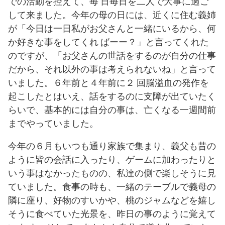
での活動を控えて、毎 日毎日を二人で大事に過ご
して来ました。今年の母の日には、近くに住む義姉
が「今日は一日私がお父さんと一緒にいるから、何
か好きな事をしてくれ ばーー？」と言ってくれた
のですが、「お父さんの世話をするのが自分の仕事
だから、それ以外の事は考えられないね」と言って
いました。６年前と４年前に２ 回脳溢血の発作を
起こしたとはいえ、話をするのに支障が出ていたく
らいで、基本的には自分の事は、亡くなる一週間前
までやっていました。
今年の６月もいつも通り家族で集まり、義父も昔の
ように皆の会話に入ったり、ゲームに加わったりと
いう事はなかったものの、私達の側で楽しそうに見
ていました。食事の時も、一緒のテーブルで義母の
隣に座り、好物のすいかや、桃のジャムなどを嬉し
そうに食べていた光景を、昨日の事のように覚えて