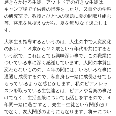
磨きをかける生徒。アウ トドアの好きな生徒は、
キャンプ場で子供達の指導をしたり、又自分の学科
の研究室で、教授とひとつの課題に夏の間取り組む
等、将来を見据えながら、夏を無 駄なく過ごしま
す。
大学生を指導するというのは、人生の中で大変変化
の多い、１８歳から２２歳という年代を共にすると
いう訳で、これはとても興味深い事で、この職業に
ついている事に深く感謝しています。人間の本質は
変わらないものの、４年の間には、いろいろな事に
遭遇し成長するので、私自身も一緒に成長させても
らって いるような感じがします。私のピアノレッ
スンを取っている生徒達とは、ピアノや音楽の事だ
けでなく、生活全般についても話しをするので、４
年間一緒に過ご すと、先生－生徒という関係だけ
でなく、友人関係のようにもなります。将来につい