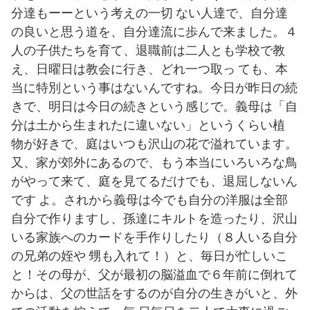
分達もーーという考えの一切 ない人達で、自分達
の良いと思う道を、自分達流に歩んで来ました。４
人の子供たちを育て、退職前は二人とも学校で教
え、日曜日は教会に行き、どれ一つ取っ ても、本
当に特別という事はないんですね。今日が昨日の続
きで、明日は今日の続きという感じで。義母は「自
分は土から生まれたに違いない」というくらい植
物が好きで、庭はいつも沢山の花で溢れています。
又、家が郊外にあるので、もう本当にいろいろな鳥
がやって来て、庭を見てるだけでも、退屈しないん
です よ。されから義母は今でも自分の洋服は全部
自分で作りますし、孫達にキルトを造ったり、沢山
いる家族へのカードを手作りしたり（８人いる自分
の兄弟の姪や 甥も入れて！）と、毎日が忙しいこ
と！その母が、父が最初の脳溢血で６年前に倒れて
からは、父の世話をするのが自分の生きがいと、外