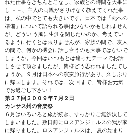
れた仕事をきちんとこなし、家族との時間を大事に
し －－、主人の両親がさりげなく教えてくれた事
は、私の中でとても大きいです。日本では「死への
準備」について語られる事は少ないかもしれません
が、どうい う風に生涯を閉じたいのか、考えてい
るように行くとは限りませんが、家族の間で、友人
の間で、何かの機会に話し合うのも大事ではないで
しょうか。今回はい つもとは違ったテーマでお話
しさせて頂きましたが、皆様どう思われましたでし
ょうか。９月は日本への演奏旅行があり、久しぶり
に帰国します。それでは、次 回まで、皆様お元気
でお過ごし下さい！
第２７回２００９年７月２日
カンサス州の音楽祭
６月はいろいろと旅が続き、すっかりご無沙汰して
しまいました。数日前にロスアンジェルスの我が家
に帰りました。ロスアンジェルスは、 夏の始まり