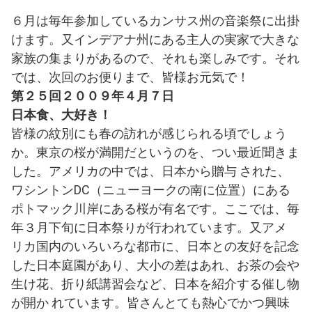
６月は毎年参加しているカンサス州の音楽祭に出掛
けます。又インデアナ州にある主人の実家で大きな
家族の集まりがあるので、それも楽しみです。それ
では、次回のお便りまで、皆様お元気で！
第２５回２００９年４月７日
日本食、大好き！
皆様の紋別にも春の訪れが感じられる頃でしょう
か。東京の桜が満開だというのを、つい最近聞きま
した。アメリカの中では、日本から贈与 された、
ワシントンDC（ニューヨークの南に位置）にある
ポトマック川岸にある桜が有名です。ここでは、毎
年３月下旬に日本祭りが行われています。又アメ
リカ国内のいろいろな都市に、日本との友好を記念
した日本庭園があり、大小の差はあれ、お茶の会や
生け花、折り紙講習会など、日本を紹介する催し物
が開か れています。皆さんとても熱心でかつ興味