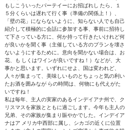
もしこういったパーテイーにお招ばれし たら、１
５分くらいは遅れて行く事（準備の関係上！）、
「壁の花」にならないように、知らない人でも自己
紹介して積極的に会話に参加する事、事前に招待し
て下さっている方に、何か持って行きたいけれど何
が良いかを聞く事（主催している方のプランを壊さ
ないようにするために。意向を聞かない場合は、お
花、も しくはワインが良いですね！）などが、大
事かと思います。いずれにせよ、国は変われど、
人々が集まって、美味しいものとちょっと気の利い
たお酒を囲みなが らの時間は、何物にも代えがた
いですね！
私は毎年、主人の実家のあるインデイアナ州で、ク
リスマスを家族とともに過ごします。今年も主人の
兄弟、その家族が集まり賑やかでした。インデイア
ナはア メリカ中西部に属し、シカゴの近くに位置