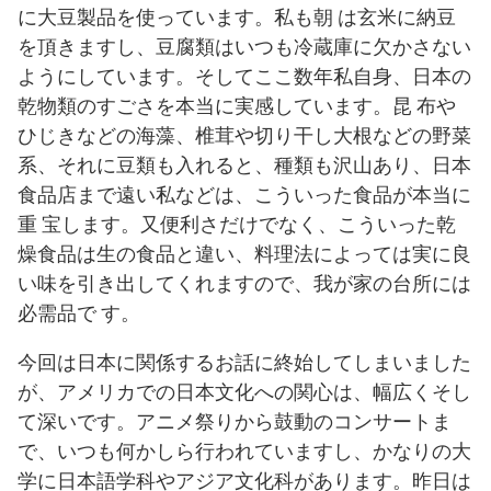
に大豆製品を使っています。私も朝 は玄米に納豆
を頂きますし、豆腐類はいつも冷蔵庫に欠かさない
ようにしています。そしてここ数年私自身、日本の
乾物類のすごさを本当に実感しています。昆 布や
ひじきなどの海藻、椎茸や切り干し大根などの野菜
系、それに豆類も入れると、種類も沢山あり、日本
食品店まで遠い私などは、こういった食品が本当に
重 宝します。又便利さだけでなく、こういった乾
燥食品は生の食品と違い、料理法によっては実に良
い味を引き出してくれますので、我が家の台所には
必需品で す。
今回は日本に関係するお話に終始してしまいました
が、アメリカでの日本文化への関心は、幅広くそし
て深いです。アニメ祭りから鼓動のコンサートま
で、いつも何かしら行われていますし、かなりの大
学に日本語学科やアジア文化科があります。昨日は