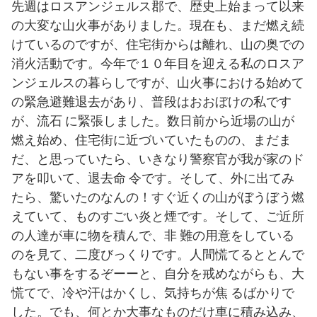
先週はロスアンジェルス郡で、歴史上始まって以来
の大変な山火事がありました。現在も、まだ燃え続
けているのですが、住宅街からは離れ、山の奥での
消火活動です。今年で１０年目を迎える私のロスア
ンジェルスの暮らしですが、山火事における始めて
の緊急避難退去があり、普段はおおぼけの私です
が、流石 に緊張しました。数日前から近場の山が
燃え始め、住宅街に近づいていたものの、まだま
だ、と思っていたら、いきなり警察官が我が家のド
アを叩いて、退去命 令です。そして、外に出てみ
たら、驚いたのなんの！すぐ近くの山がぼうぼう燃
えていて、ものすごい炎と煙です。そして、ご近所
の人達が車に物を積んで、非 難の用意をしている
のを見て、二度びっくりです。人間慌てるととんで
もない事をするぞーーと、自分を戒めながらも、大
慌てで、冷や汗はかくし、気持ちが焦 るばかりで
した。でも、何とか大事なものだけ車に積み込み、