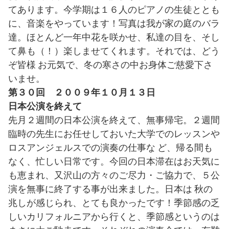
てあります。今学期は１６人のピアノの生徒ととも
に、音楽をやっています！写真は我が家の庭のバラ
達。ほとんど一年中花を咲かせ、私達の目を、そし
て鼻も（！）楽しませてくれます。それでは、どう
ぞ皆様 お元気で、冬の寒さの中お身体ご慈愛下さ
いませ。
第３０回 ２００９年１０月１３日
日本公演を終えて
先月２週間の日本公演を終えて、無事帰宅。２週間
臨時の先生にお任せしておいた大学でのレッスンや
ロスアンジェルスでの演奏の仕事な ど、帰る間も
なく、忙しい日常です。今回の日本滞在はお天気に
も恵まれ、又沢山の方々のご尽力・ご協力で、５公
演を無事に終了する事が出来ました。日本は 秋の
兆しが感じられ、とても良かったです！季節感の乏
しいカリフォルニアから行くと、季節感というのは