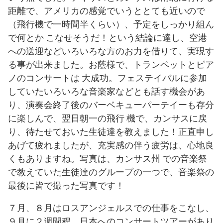
距離で、アメリカの感覚でいうととても近いので
（飛行機で一時間半くらい）、予定をしっかり組ん
で何とか こなせそうだ！という結論に達し、空港
への送迎などいろいろな方のお力を借りて、実現す
る事が出来ました。お蔭様で、トランペットとピア
ノのコンサートは 大成功。フェステイバルに参加
していたいろいろな音楽家などとも話す機会があ
り、演奏会終了後のバーベキューパーテイーも存分
に楽しんで、翌日朝一の飛行 機で、カンサスに戻
り、待たせておいた生徒達を教えました！正直申し
あげて疲れましたが、充実感の伴う疲労は、心地良
くもありますね。写真は、カンサス州 での音楽祭
で教えていた生徒達のグループの一つで、音楽祭の
最後に皆で撮った写真です！
７月、８月はロスアンジェルスでの仕事をこなし、
９月に２週間程、日本へのコンサートツアーがあり