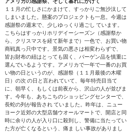
アメリカの感謝祭、そして暮れにかけて
１１月の忙しさにかまけて、すっかりご無沙汰して
しまいました。懸案のプロジェクトも一息。今週は
感謝祭の週末で、少しゆっくり過ごし ています。
こちらはすっかりホリデイーシーズン（感謝祭か
ら、クリスマスを経て新年まで）一色で、お買い物
商戦真っ只中です。景気の悪さは相変わらずで、
皆お財布の紐はとっても固く、バーゲン品を慎重に
選んでいるようです。アメリカで一年で一番のお買
い物の日というのが、感謝祭（１１月最後の木曜
日）の次 の日と言われていて、毎年特売目当て
に、朝早く、もしくは前夜から、沢山の人が並びま
す。今年も、あちこちのショッピングセンターで、
長蛇の列が報告され ていました。昨年は、ニュー
ヨーク近郊の大型店舗ウオールマートで、開店と同
時に余りの人が入り口に殺到し、警備に当たってい
た方が亡くなるという、痛ま しい事故がありまし