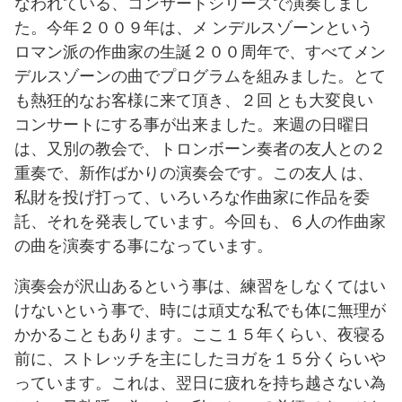
なわれている、コンサートシリーズで演奏しまし
た。今年２００９年は、メ ンデルスゾーンという
ロマン派の作曲家の生誕２００周年で、すべてメン
デルスゾーンの曲でプログラムを組みました。とて
も熱狂的なお客様に来て頂き、２回 とも大変良い
コンサートにする事が出来ました。来週の日曜日
は、又別の教会で、トロンボーン奏者の友人との２
重奏で、新作ばかりの演奏会です。この友人 は、
私財を投げ打って、いろいろな作曲家に作品を委
託、それを発表しています。今回も、６人の作曲家
の曲を演奏する事になっています。
演奏会が沢山あるという事は、練習をしなくてはい
けないという事で、時には頑丈な私でも体に無理が
かかることもあります。ここ１５年くらい、夜寝る
前に、ストレッチを主にしたヨガを１５分くらいや
っています。これは、翌日に疲れを持ち越さない為