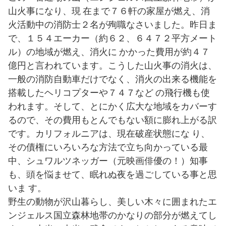
山火事になり、現 在まで７６軒の家屋が燃え、消
火活動中の消防士２名が殉職なさいました。昨日ま
で、１５４エーカー（約６２、６４７２平方メート
ル）の地域が燃え、消火に かかった費用が約４７
億円と言われています。こうした山火事の消火は、
一般の消防自動車だけでなく、消火の出来る機能を
搭載したヘリコプターや７４７など の飛行機も使
われます。そして、とにかく広大な地域をカバーす
るので、その費用もとんでもない額に膨れ上がる訳
です。カリフォルニアは、現在破産状態にな り、
その債権にいろいろな方法で立ち向かっている最
中、シュワルツネッガー（元映画俳優の！）知事
も、頭を悩ませて、眠れぬ夜を過ごしている事と思
いま す。
野生の動物が沢山暮らし、美しい木々に囲まれたエ
ンジェルス国立森林地帯のかなりの部分が燃えてし