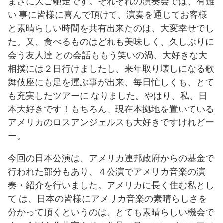
まさに大ご馳走です。それぞれの演奏会では、有難
い 事に皆様に喜んで頂けて、演奏を通じてお客様
と素晴らしい時間を共有出来たのは、大変幸せでし
た。又、食べるものはどれも美味しく、久しぶりに
会う友人達 との会話ももう笑いの渦、大好きな大
相撲には２日行けましたし、来年取り壊しになる歌
舞伎座にも足を運ぶ事が出来、毎日忙しくも、とて
も充実したツアーに なりました。やはり、私、日
本大好きです！もちろん、現在本拠地を置いている
アメリカのロスアンジェルスも大好きですけれどー
ー。
今回の日本公演は、アメリカ連邦政府からの基金で
行われた部分もあり、４公演でアメリカ音楽の演
奏・紹介を行いました。アメリカに長く住む私とし
て は、日本の皆様にアメリカ音楽の素晴らしさを
分かって頂くというのは、とても素晴らしい機会で