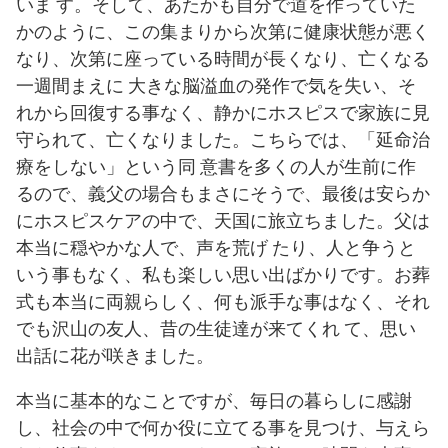
いま す。そして、あたかも自分で道を作っていた
かのように、この集まりから次第に健康状態が悪く
なり、次第に座っている時間が長くなり、亡くなる
一週間まえに 大きな脳溢血の発作で気を失い、そ
れから回復する事なく、静かにホスピスで家族に見
守られて、亡くなりました。こちらでは、「延命治
療をしない」という同 意書を多くの人が生前に作
るので、義父の場合もまさにそうで、最後は安らか
にホスピスケアの中で、天国に旅立ちました。父は
本当に穏やかな人で、声を荒げ たり、人と争うと
いう事もなく、私も楽しい思い出ばかりです。お葬
式も本当に両親らしく、何も派手な事はなく、それ
でも沢山の友人、昔の生徒達が来てくれ て、思い
出話に花が咲きました。
本当に基本的なことですが、毎日の暮らしに感謝
し、社会の中で何か役に立てる事を見つけ、与えら