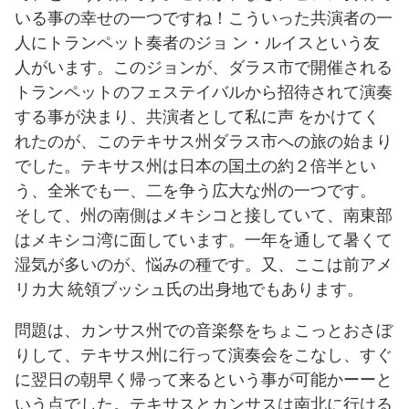
いる事の幸せの一つですね！こういった共演者の一
人にトランペット奏者のジョ ン・ルイスという友
人がいます。このジョンが、ダラス市で開催される
トランペットのフェステイバルから招待されて演奏
する事が決まり、共演者として私に声 をかけてく
れたのが、このテキサス州ダラス市への旅の始まり
でした。テキサス州は日本の国土の約２倍半とい
う、全米でも一、二を争う広大な州の一つです。
そして、州の南側はメキシコと接していて、南東部
はメキシコ湾に面しています。一年を通して暑くて
湿気が多いのが、悩みの種です。又、ここは前アメ
リカ大 統領ブッシュ氏の出身地でもあります。
問題は、カンサス州での音楽祭をちょこっとおさぼ
りして、テキサス州に行って演奏会をこなし、すぐ
に翌日の朝早く帰って来るという事が可能かーーと
いう点でした。テキサスとカンサスは南北に行ける