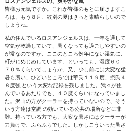
ロスアンジェルスの、爽やかな風
皆様お元気ですか。これが皆様のもとに届きますこ
ろは、もう８月。紋別の夏はきっと素晴らしいので
しょうね。
私の住んでいるロスアンジェルスは、一年を通して
空気が乾燥していて、暑くなっても過ごしやすいの
が常なのですが、ここのところ例年にない湿気に、
町がじめじめしています。といっても、湿度６０－
７０％くらいでしょうか。又、少し前には大変な猛
暑も襲い、ひどいところでは華氏１１９度、摂氏４
８度強 という大変な記録を残しました。我々が住
んでいるあたりでも、４０度くらいになっていまし
た。沢山の方がクーラーを持っていないので、そう
いう方達は空調 の効いている公共の場所などに非
難。持っている方でも、大変な暑さにはクーラーが
力負けで、ふらふらでした。しかしこういった暑さ