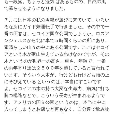
も一段落。ちょっと湿気 はあるものの、自然の風
で暮らせるようになりました。
７月には日本の私の両親が遊びに来ていて、いろい
ろな所にガイド兼運転手で行きました。その中で一
番の圧巻は、セコイア国立公園でしょうか。ロスア
ンジェルスから北に車で５時間くらいの所にあり、
素晴らしい山々の中にある公園です。ここはセコイ
アという木が沢山生えているわけなのですが、その
木とい うのが世界一の高さ、重さ、年齢で、一番
のお年寄り達は２５００年を越していると言われて
います。そういう大木が、行けども行けども頭の上
にそびえている というのは、本当にすごいです
よ。セコイアの木の持つ大変な生命力、病気に打ち
勝つ構造などで、こういう長寿が生まれるようで
す。アメリカの国立公園とい うのは、本当に中に
入ってしまうとお店など何もなく、自分達で飲み物